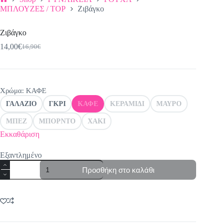
Αρχική
ΜΠΛΟΥΖΕΣ / TOP
Ζιβάγκο
σελίδα
Ζιβάγκο
14,00
€
16,90
€
Original
Η
price
τρέχουσα
was:
τιμή
16,90€.
είναι:
14,00€.
Χρώμα
: ΚΑΦΕ
ΓΑΛΑΖΙΟ
ΓΚΡΙ
ΚΑΦΕ
ΚΕΡΑΜΙΔΙ
ΜΑΥΡΟ
ΜΠΕΖ
ΜΠΟΡΝΤΟ
ΧΑΚΙ
Εκκαθάριση
Εξαντλημένο
Ζιβάγκο
Προσθήκη στο καλάθι
ποσότητα