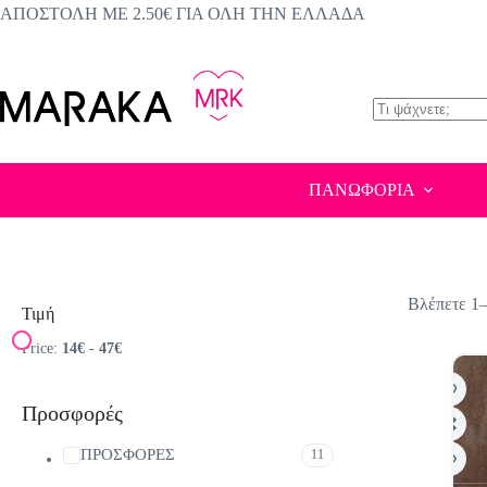
Μετάβαση
ΑΠΟΣΤΟΛΗ ΜΕ 2.50€ ΓΙΑ ΟΛΗ ΤΗΝ ΕΛΛΑΔΑ
στο
περιεχόμενο
No
results
ΠΑΝΩΦΟΡΙΑ
Βλέπετε 1
Τιμή
Price:
14€
-
47€
Προσφορές
ΠΡΟΣΦΟΡΕΣ
11