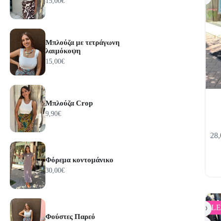
του
15,00
€
προϊόν
Μπλούζα με τετράγωνη
λαιμόκοψη
15,00
€
Μπλούζα Crop
9,90
€
Αυτό
28,
το
προϊόν
έχει
Φόρεμα κοντομάνικο
πολλαπ
30,00
€
παραλλ
Οι
επιλογ
μπορο
SALE
να
Φούστες Παρεό
επιλεγ