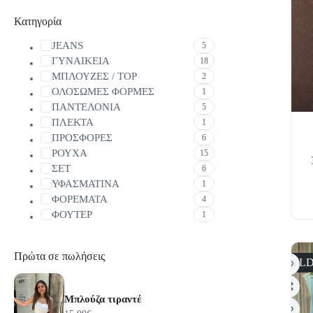
Κατηγορία
JEANS
5
ΓΥΝΑΙΚΕΙΑ
18
ΜΠΛΟΥΖΕΣ / TOP
2
ΟΛΟΣΩΜΕΣ ΦΟΡΜΕΣ
1
ΠΑΝΤΕΛΟΝΙΑ
5
ΠΛΕΚΤΑ
1
ΠΡΟΣΦΟΡΕΣ
6
Αυτό
ΡΟΥΧΑ
15
το
ΣΕΤ
6
προϊόν
ΥΦΑΣΜΑΤΙΝΑ
1
έχει
ΦΟΡΕΜΑΤΑ
4
πολλαπ
παραλλ
ΦΟΥΤΕΡ
1
Οι
επιλογ
μπορο
Πρώτα σε πωλήσεις
SOLD
να
επιλεγ
στη
Μπλούζα τιραντέ
σελίδα