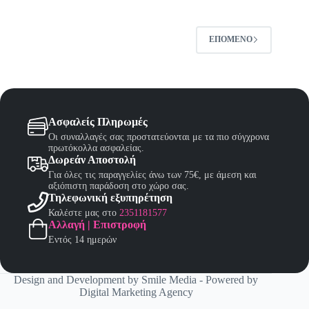
επιλογές
μπορούν
να
επιλεγούν
ΕΠΌΜΕΝΟ
στη
σελίδα
του
προϊόντος
Ασφαλείς Πληρωμές
Οι συναλλαγές σας προστατεύονται με τα πιο σύγχρονα
πρωτόκολλα ασφαλείας.
Δωρεάν Αποστολή
Για όλες τις παραγγελίες άνω των 75€, με άμεση και
αξιόπιστη παράδοση στο χώρο σας.
Τηλεφωνική εξυπηρέτηση
Καλέστε μας στο
2351181577
Αλλαγή | Επιστροφή
Εντός 14 ημερών
Design and Development by
Smile Media
- Powered by
Digital Marketing Agency