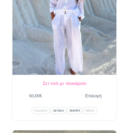
Σετ λινό με πουκάμισο
Αυτό
Επιλογή
60,00
€
το
προϊόν
έχει
ΓΑΛΑΖΙΟ
ΛΕΥΚΟ
ΜΑΥΡΟ
ΜΠΕΖ
πολλαπλές
παραλλαγές.
Οι
επιλογές