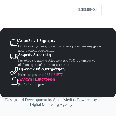
μπορούν
να
επιλεγούν
ΕΠΌΜΕΝΟ
στη
σελίδα
του
προϊόντος
Ασφαλείς Πληρωμές
Οι συναλλαγές σας προστατεύονται με τα πιο σύγχρονα
πρωτόκολλα ασφαλείας.
Δωρεάν Αποστολή
Για όλες τις παραγγελίες άνω των 75€, με άμεση και
αξιόπιστη παράδοση στο χώρο σας.
Τηλεφωνική εξυπηρέτηση
Καλέστε μας στο
2351181577
Αλλαγή | Επιστροφή
Εντός 14 ημερών
Design and Development by
Smile Media
- Powered by
Digital Marketing Agency