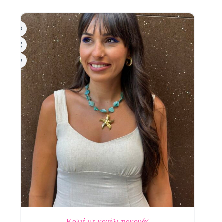
Κολιέ με κοχύλι τιρκουάζ