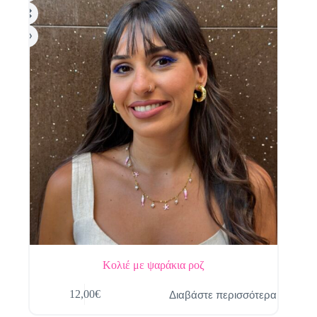
Κολιέ με ψαράκια ροζ
Διαβάστε περισσότερα
12,00
€