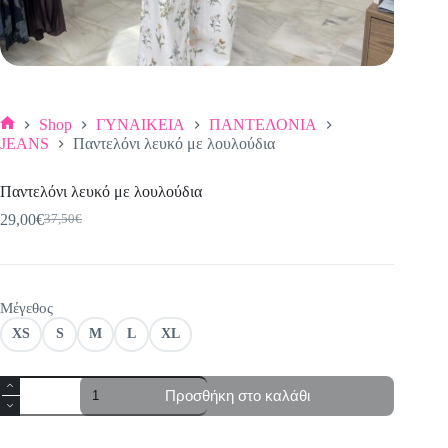
Shop
ΓΥΝΑΙΚΕΙΑ
ΠΑΝΤΕΛΟΝΙΑ
Αρχική
JEANS
Παντελόνι λευκό με λουλούδια
σελίδα
Παντελόνι λευκό με λουλούδια
29,00
€
37,50
€
Original
Η
price
τρέχουσα
was:
τιμή
37,50€.
είναι:
29,00€.
Μέγεθος
XS
S
M
L
XL
Παντελόνι
Προσθήκη στο καλάθι
λευκό
με
λουλούδια