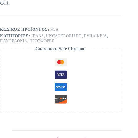
ποσότητα
ΚΩΔΙΚΌΣ ΠΡΟΪΌΝΤΟΣ:
Μ/Δ
ΚΑΤΗΓΟΡΊΕΣ:
JEANS
,
UNCATEGORIZED
,
ΓΥΝΑΙΚΕΙΑ
,
ΠΑΝΤΕΛΟΝΙΑ
,
ΠΡΟΣΦΟΡΕΣ
Guaranteed Safe Checkout