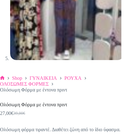
Shop
ΓΥΝΑΙΚΕΙΑ
ΡΟΥΧΑ
Αρχική
ΟΛΟΣΩΜΕΣ ΦΟΡΜΕΣ
σελίδα
Oλόσωμη Φόρμα με έντονα πριντ
Oλόσωμη Φόρμα με έντονα πριντ
27,00
€
39,00
€
Original
Η
price
τρέχουσα
was:
τιμή
Ολόσωμη φόρμα τιραντέ. Διαθέτει ζώνη από το ίδιο ύφασμα.
39,00€.
είναι:
27,00€.