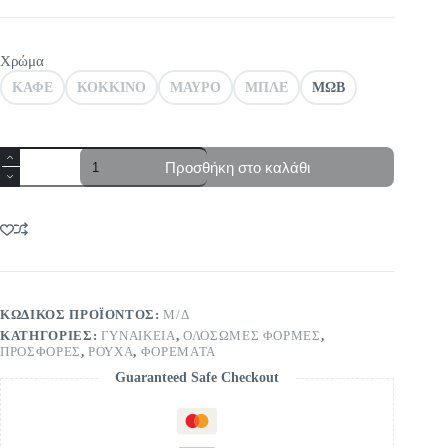
Χρώμα
ΚΑΦΕ
ΚΟΚΚΙΝΟ
ΜΑΥΡΟ
ΜΠΛΕ
ΜΩΒ
Oλόσωμη
Προσθήκη στο καλάθι
Φόρμα
με
έντονα
πριντ
ποσότητα
ΚΩΔΙΚΌΣ ΠΡΟΪΌΝΤΟΣ:
Μ/Δ
ΚΑΤΗΓΟΡΊΕΣ:
ΓΥΝΑΙΚΕΙΑ
,
ΟΛΟΣΩΜΕΣ ΦΟΡΜΕΣ
,
ΠΡΟΣΦΟΡΕΣ
,
ΡΟΥΧΑ
,
ΦΟΡΕΜΑΤΑ
Guaranteed Safe Checkout