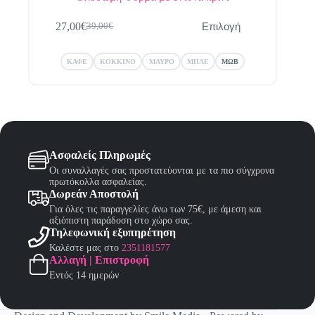
Αυτό
Επιλογή
27,00
€
39,00
€
το
Original
Η
προϊόν
price
τρέχουσα
έχει
was:
τιμή
ΚΑΦΕ
ΚΟΚΚΙΝΟ
ΜΑΥΡΟ
ΜΠΛΕ
ΜΩΒ
πολλαπλές
39,00€.
είναι:
παραλλαγές.
27,00€.
Οι
επιλογές
μπορούν
να
επιλεγούν
στη
Ασφαλείς Πληρωμές
σελίδα
Οι συναλλαγές σας προστατεύονται με τα πιο σύγχρονα
του
πρωτόκολλα ασφαλείας.
προϊόντος
Δωρεάν Αποστολή
Για όλες τις παραγγελίες άνω των 75€, με άμεση και
αξιόπιστη παράδοση στο χώρο σας.
Τηλεφωνική εξυπηρέτηση
Καλέστε μας στο
2351181577
Αλλαγή | Επιστροφή
Εντός 14 ημερών