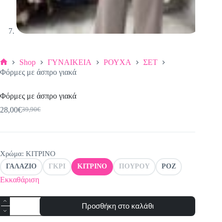
Shop
ΓΥΝΑΙΚΕΙΑ
ΡΟΥΧΑ
ΣΕΤ
Αρχική
Φόρμες με άσπρο γιακά
σελίδα
Φόρμες με άσπρο γιακά
28,00
€
39,90
€
Original
Η
price
τρέχουσα
was:
τιμή
39,90€.
είναι:
28,00€.
Χρώμα
: ΚΙΤΡΙΝΟ
ΓΑΛΑΖΙΟ
ΓΚΡΙ
ΚΙΤΡΙΝΟ
ΠΟΥΡΟΥ
ΡΟΖ
Εκκαθάριση
Φόρμες
Προσθήκη στο καλάθι
με
άσπρο