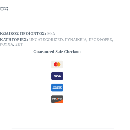
γιακά
ποσότητα
ΚΩΔΙΚΌΣ ΠΡΟΪΌΝΤΟΣ:
Μ/Δ
ΚΑΤΗΓΟΡΊΕΣ:
UNCATEGORIZED
,
ΓΥΝΑΙΚΕΙΑ
,
ΠΡΟΣΦΟΡΕΣ
,
ΡΟΥΧΑ
,
ΣΕΤ
Guaranteed Safe Checkout