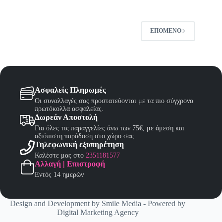
επιλογές
μπορούν
να
επιλεγούν
ΕΠΌΜΕΝΟ
στη
σελίδα
του
προϊόντος
Ασφαλείς Πληρωμές
Οι συναλλαγές σας προστατεύονται με τα πιο σύγχρονα
πρωτόκολλα ασφαλείας.
Δωρεάν Αποστολή
Για όλες τις παραγγελίες άνω των 75€, με άμεση και
αξιόπιστη παράδοση στο χώρο σας.
Τηλεφωνική εξυπηρέτηση
Καλέστε μας στο
2351181577
Αλλαγή | Επιστροφή
Εντός 14 ημερών
Design and Development by
Smile Media
- Powered by
Digital Marketing Agency