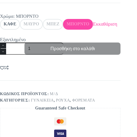
was:
τιμή
39,00€.
είναι:
30,00€.
Χρώμα
: ΜΠΟΡΝΤΟ
Εκκαθάριση
ΚΑΦΕ
ΜΑΥΡΟ
ΜΠΕΖ
ΜΠΟΡΝΤΟ
Εξαντλημένο
Φόρεμα
Προσθήκη στο καλάθι
βελούδινο
με
ζώνη
ποσότητα
ΚΩΔΙΚΌΣ ΠΡΟΪΌΝΤΟΣ:
Μ/Δ
ΚΑΤΗΓΟΡΊΕΣ:
ΓΥΝΑΙΚΕΙΑ
,
ΡΟΥΧΑ
,
ΦΟΡΕΜΑΤΑ
Guaranteed Safe Checkout