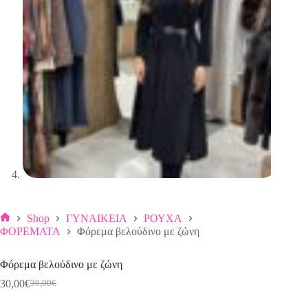
Shop
ΓΥΝΑΙΚΕΙΑ
ΡΟΥΧΑ
Αρχική
ΦΟΡΕΜΑΤΑ
Φόρεμα βελούδινο με ζώνη
σελίδα
Φόρεμα βελούδινο με ζώνη
30,00
€
39,00
€
Original
Η
price
τρέχουσα