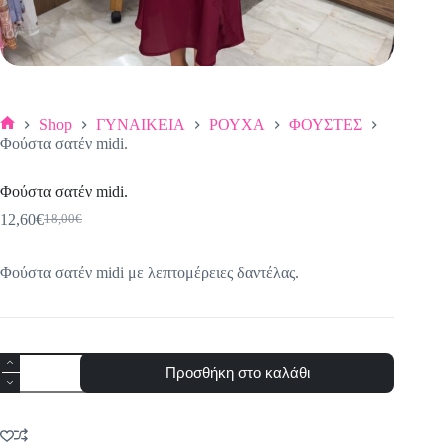
Shop
ΓΥΝΑΙΚΕΙΑ
ΡΟΥΧΑ
ΦΟΥΣΤΕΣ
Αρχική
Φούστα σατέν midi.
σελίδα
Φούστα σατέν midi.
12,60
€
18,00
€
Original
Η
price
τρέχουσα
was:
τιμή
Φούστα σατέν midi με λεπτομέρειες δαντέλας.
18,00€.
είναι:
12,60€.
Φούστα
Προσθήκη στο καλάθι
σατέν
midi.
ποσότητα