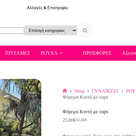
Αλλαγές & Επιστροφές
ΠΙΤΖΑΜΕΣ
ΡΟΥΧΑ
ΠΡΟΣΦΟΡΕΣ
Αξεσο
Shop
ΓΥΝΑΙΚΕΙΑ
ΡΟ
Αρχική
Φόρεμα Κοντό με cups
σελίδα
Φόρεμα Κοντό με cups
25,00
€
32,00
€
Original
Η
price
τρέχουσα
was:
τιμή