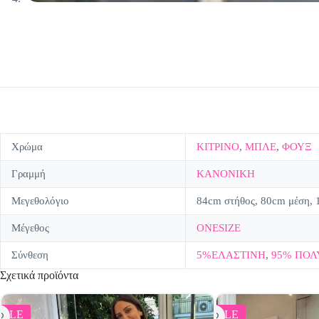
Χρώμα
ΚΙΤΡΙΝΟ
,
ΜΠΛΕ
,
ΦΟΥΞ
Γραμμή
ΚΑΝΟΝΙΚΗ
Μεγεθολόγιο
84cm στήθος, 80cm μέση, 
Μέγεθος
ONESIZE
Σύνθεση
5%ΕΛΑΣΤΙΝΗ
,
95% ΠΟΛ
Σχετικά προϊόντα
SALE
SALE