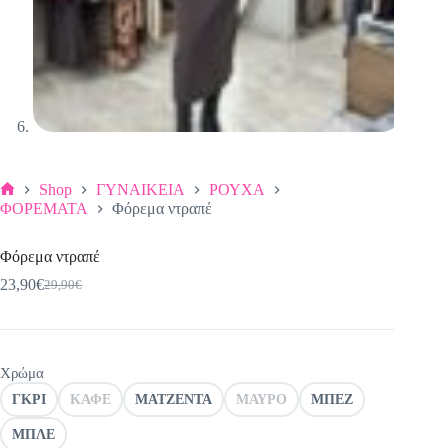
Shop
ΓΥΝΑΙΚΕΙΑ
ΡΟΥΧΑ
Αρχική
ΦΟΡΕΜΑΤΑ
Φόρεμα ντραπέ
σελίδα
Φόρεμα ντραπέ
23,90
€
29,90
€
Original
Η
price
τρέχουσα
was:
τιμή
29,90€.
είναι:
23,90€.
Χρώμα
ΓΚΡΙ
ΚΑΦΕ
ΜΑΤΖΕΝΤΑ
ΜΑΥΡΟ
ΜΠΕΖ
ΜΠΛΕ