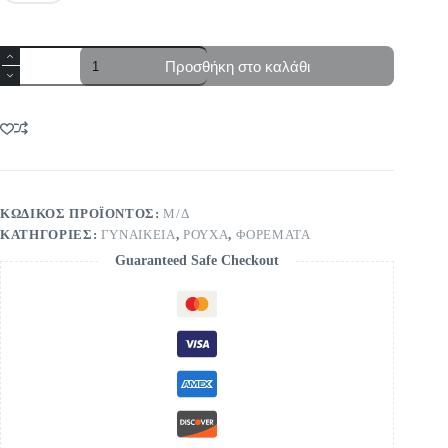
Φόρεμα
Προσθήκη στο καλάθι
ντραπέ
ποσότητα
ΚΩΔΙΚΌΣ ΠΡΟΪΌΝΤΟΣ:
Μ/Δ
ΚΑΤΗΓΟΡΊΕΣ:
ΓΥΝΑΙΚΕΙΑ
,
ΡΟΥΧΑ
,
ΦΟΡΕΜΑΤΑ
Guaranteed Safe Checkout