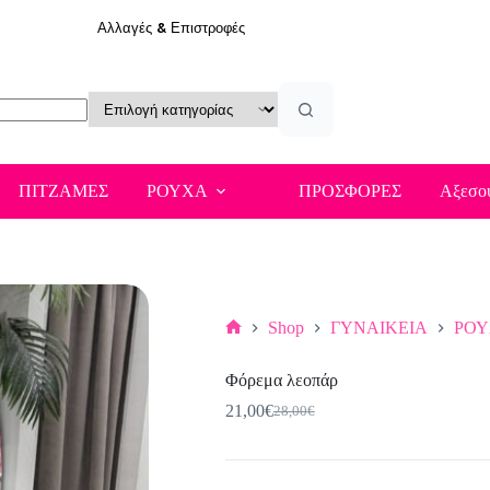
Αλλαγές & Επιστροφές
ΠΙΤΖΑΜΕΣ
ΡΟΥΧΑ
ΠΡΟΣΦΟΡΕΣ
Αξεσο
Shop
ΓΥΝΑΙΚΕΙΑ
ΡΟ
Αρχική
σελίδα
Φόρεμα λεοπάρ
21,00
€
28,00
€
Original
Η
price
τρέχουσα
was:
τιμή
28,00€.
είναι: