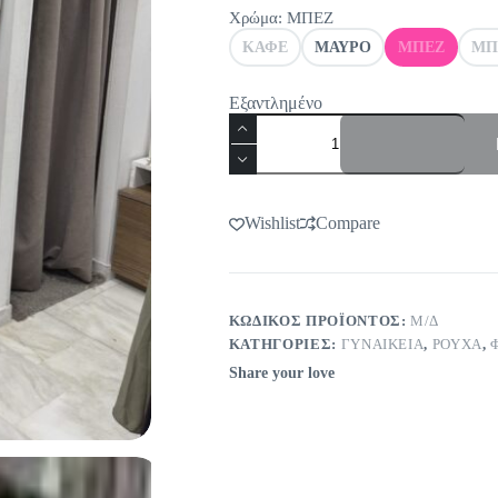
21,00€.
Χρώμα
: ΜΠΕΖ
ΚΑΦΕ
ΜΑΥΡΟ
ΜΠΕΖ
ΜΠ
Εξαντλημένο
Φόρεμα
λεοπάρ
ποσότητα
Wishlist
Compare
ΚΩΔΙΚΌΣ ΠΡΟΪΌΝΤΟΣ:
Μ/Δ
ΚΑΤΗΓΟΡΊΕΣ:
ΓΥΝΑΙΚΕΙΑ
,
ΡΟΥΧΑ
,
Share your love