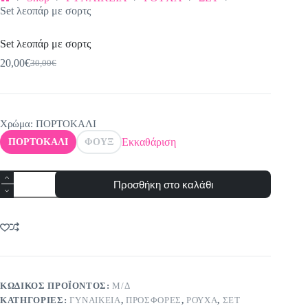
Αρχική
Set λεοπάρ με σορτς
σελίδα
Set λεοπάρ με σορτς
20,00
€
30,00
€
Original
Η
price
τρέχουσα
was:
τιμή
30,00€.
είναι:
20,00€.
Χρώμα
: ΠΟΡΤΟΚΑΛΙ
Εκκαθάριση
ΠΟΡΤΟΚΑΛΙ
ΦΟΥΞ
Set
Προσθήκη στο καλάθι
λεοπάρ
με
σορτς
ποσότητα
ΚΩΔΙΚΌΣ ΠΡΟΪΌΝΤΟΣ:
Μ/Δ
ΚΑΤΗΓΟΡΊΕΣ:
ΓΥΝΑΙΚΕΙΑ
,
ΠΡΟΣΦΟΡΕΣ
,
ΡΟΥΧΑ
,
ΣΕΤ