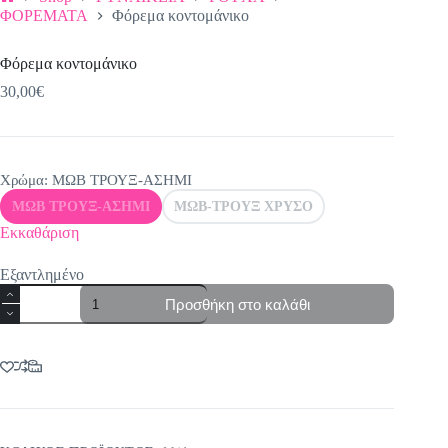
Αρχική
ΦΟΡΕΜΑΤΑ
Φόρεμα κοντομάνικο
σελίδα
Φόρεμα κοντομάνικο
30,00
€
Χρώμα
: ΜΩΒ ΤΡΟΥΞ-ΑΣΗΜΙ
ΜΩΒ ΤΡΟΥΞ-ΑΣΗΜΙ
ΜΩΒ-ΤΡΟΥΞ ΧΡΥΣΟ
Εκκαθάριση
Εξαντλημένο
Φόρεμα
Προσθήκη στο καλάθι
κοντομάνικο
ποσότητα