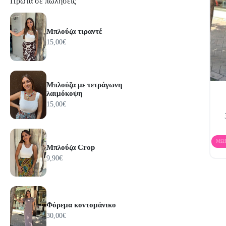
Πρώτα σε πωλήσεις
Μπλούζα τιραντέ
15,00
€
Μπλούζα με τετράγωνη
λαιμόκοψη
15,00
€
Αυτό
το
προϊόν
έχει
ΜΩ
πολλαπ
Μπλούζα Crop
παραλλ
9,90
€
Οι
επιλογ
μπορο
να
επιλεγ
Φόρεμα κοντομάνικο
στη
30,00
€
σελίδα