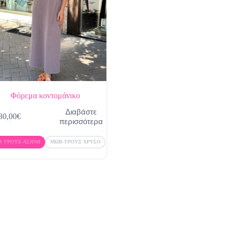
Φόρεμα κοντομάνικο
Διαβάστε
30,00
€
περισσότερα
Β ΤΡΟΥΞ-ΑΣΗΜΙ
ΜΩΒ-ΤΡΟΥΞ ΧΡΥΣΟ
λές
αγές.
ές
ύν
ούν