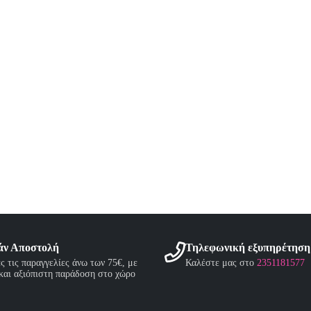
του
τος
προϊόντος
άν Αποστολή
Τηλεφωνική εξυπηρέτηση
ες τις παραγγελίες άνω των 75€, με
Καλέστε μας στο
2351181577
και αξιόπιστη παράδοση στο χώρο