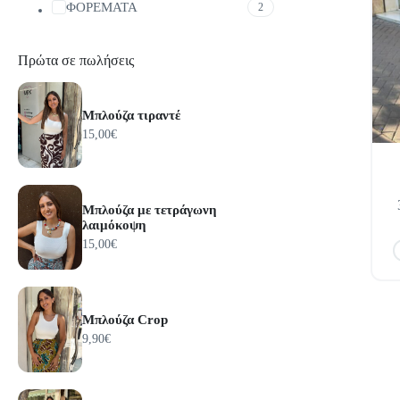
ΦΟΡΕΜΑΤΑ
2
Πρώτα σε πωλήσεις
Μπλούζα τιραντέ
15,00
€
Αυτό
το
Μπλούζα με τετράγωνη
προϊόν
λαιμόκοψη
έχει
15,00
€
πολλαπ
παραλλ
Οι
επιλογ
Μπλούζα Crop
μπορο
να
9,90
€
επιλεγ
στη
σελίδα