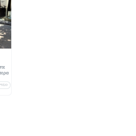
στε
τερα
ΡΥΣΟ