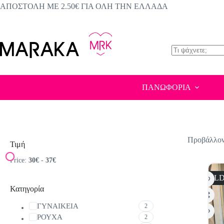
Μετάβαση
ΑΠΟΣΤΟΛΗ ΜΕ 2.50€ ΓΙΑ ΟΛΗ ΤΗΝ ΕΛΛΑΔΑ
στο
περιεχόμενο
No
results
ΠΑΝΩΦΟΡΙΑ
Προβάλλοντ
Τιμή
Price:
30€
-
37€
SOLD
Κατηγορία
ΓΥΝΑΙΚΕΙΑ
2
ΡΟΥΧΑ
2