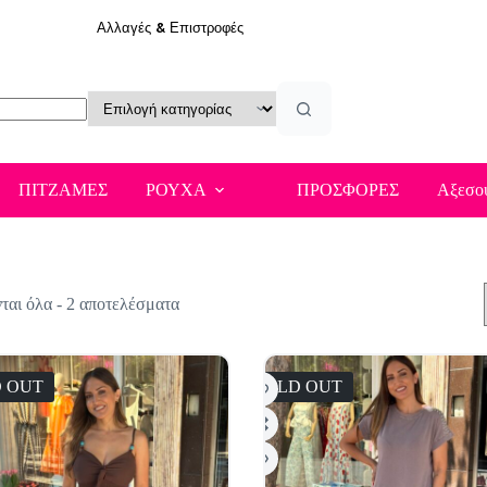
Αλλαγές & Επιστροφές
ΠΙΤΖΑΜΕΣ
ΡΟΥΧΑ
ΠΡΟΣΦΟΡΕΣ
Αξεσο
Sorted
αι όλα - 2 αποτελέσματα
by
latest
 OUT
SOLD OUT