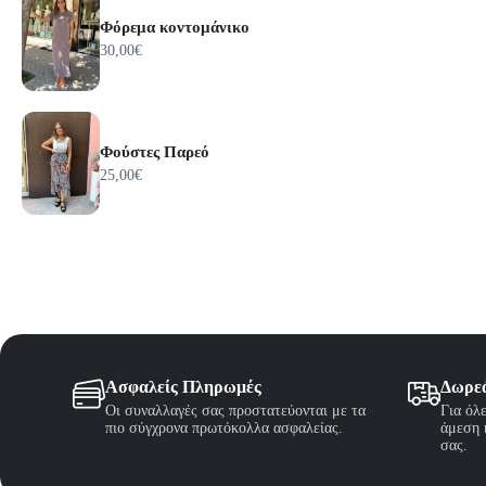
του
προϊόν
Φόρεμα κοντομάνικο
30,00
€
Φούστες Παρεό
25,00
€
Ασφαλείς Πληρωμές
Δωρε
Οι συναλλαγές σας προστατεύονται με τα
Για όλ
πιο σύγχρονα πρωτόκολλα ασφαλείας.
άμεση 
σας.