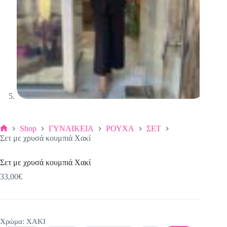
Shop
ΓΥΝΑΙΚΕΙΑ
ΡΟΥΧΑ
ΣΕΤ
Αρχική
Σετ με χρυσά κουμπιά Χακί
σελίδα
Σετ με χρυσά κουμπιά Χακί
33,00
€
Χρώμα
: ΧΑΚΙ