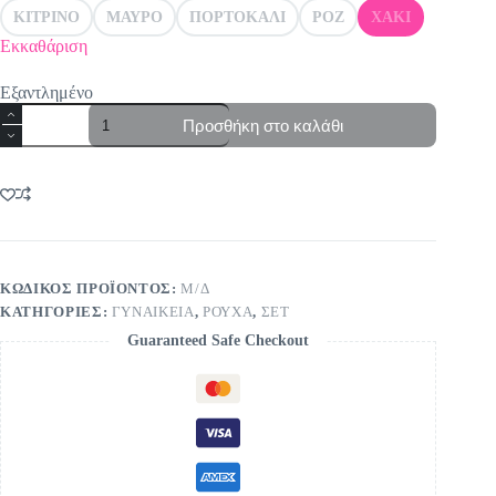
ΚΙΤΡΙΝΟ
ΜΑΥΡΟ
ΠΟΡΤΟΚΑΛΙ
ΡΟΖ
ΧΑΚΙ
Εκκαθάριση
Εξαντλημένο
Σετ
Προσθήκη στο καλάθι
με
χρυσά
κουμπιά
Χακί
ποσότητα
ΚΩΔΙΚΌΣ ΠΡΟΪΌΝΤΟΣ:
Μ/Δ
ΚΑΤΗΓΟΡΊΕΣ:
ΓΥΝΑΙΚΕΙΑ
,
ΡΟΥΧΑ
,
ΣΕΤ
Guaranteed Safe Checkout