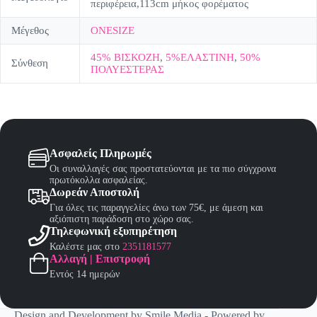
περιφέρεια,113cm μήκος φορέματος
Μέγεθος
ONESIZE
45% ΒΙΣΚΟΖΗ
,
5%ΕΛΑΣΤΙΝΗ
,
50%
Σύνθεση
ΠΟΛΥΕΣΤΕΡΑΣ
Ασφαλείς Πληρωμές
Οι συναλλαγές σας προστατεύονται με τα πιο σύγχρονα
πρωτόκολλα ασφαλείας.
Δωρεάν Αποστολή
Για όλες τις παραγγελίες άνω των 75€, με άμεση και
αξιόπιστη παράδοση στο χώρο σας.
Τηλεφωνική εξυπηρέτηση
Καλέστε μας στο
2351181577
Αλλαγή | Επιστροφή
Εντός 14 ημερών
Design and Development by
Smile Media
- Powered by