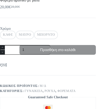
Φόρεμα αμάνικο με βάτα
20,00
€
28,00
€
Original
Η
price
τρέχουσα
was:
τιμή
28,00€.
είναι:
20,00€.
Χρώμα
ΚΑΦΕ
ΜΑΥΡΟ
ΜΠΟΡΝΤΟ
Φόρεμα
Προσθήκη στο καλάθι
αμάνικο
με
βάτα
ποσότητα
ΚΩΔΙΚΌΣ ΠΡΟΪΌΝΤΟΣ:
Μ/Δ
ΚΑΤΗΓΟΡΊΕΣ:
ΓΥΝΑΙΚΕΙΑ
,
ΡΟΥΧΑ
,
ΦΟΡΕΜΑΤΑ
Guaranteed Safe Checkout