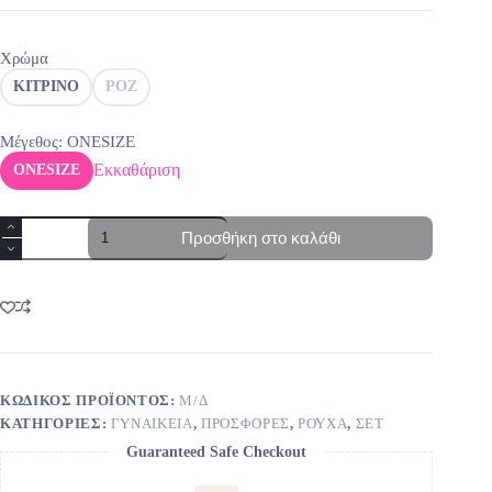
was:
τιμή
47,00€.
είναι:
25,00€.
Χρώμα
ΚΙΤΡΙΝΟ
ΡΟΖ
Μέγεθος
: ONESIZE
Εκκαθάριση
ONESIZE
Σετ
Προσθήκη στο καλάθι
με
λαχούρια
ποσότητα
ΚΩΔΙΚΌΣ ΠΡΟΪΌΝΤΟΣ:
Μ/Δ
ΚΑΤΗΓΟΡΊΕΣ:
ΓΥΝΑΙΚΕΙΑ
,
ΠΡΟΣΦΟΡΕΣ
,
ΡΟΥΧΑ
,
ΣΕΤ
Guaranteed Safe Checkout