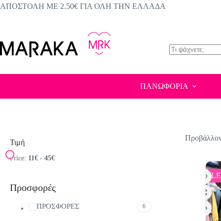
Μετάβαση
ΑΠΟΣΤΟΛΗ ΜΕ 2.50€ ΓΙΑ ΟΛΗ ΤΗΝ ΕΛΛΑΔΑ
στο
περιεχόμενο
No
results
ΠΑΝΩΦΟΡΙΑ
Προβάλλοντ
Τιμή
Price:
11€
-
45€
SALE
Προσφορές
ΠΡΟΣΦΟΡΕΣ
6