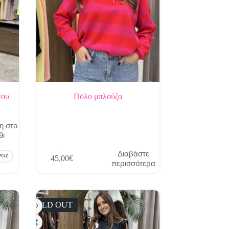
σου
Πόλο μπλούζα
η στο
θι
Διαβάστε
ΡΟΖ
45,00
€
περισσότερα
SOLD OUT