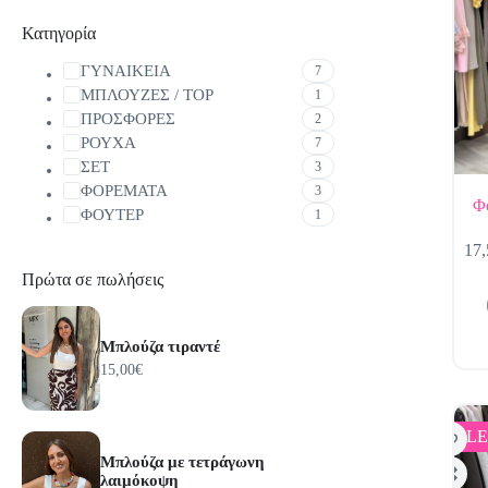
Κατηγορία
ΓΥΝΑΙΚΕΙΑ
7
ΜΠΛΟΥΖΕΣ / TOP
1
ΠΡΟΣΦΟΡΕΣ
2
ΡΟΥΧΑ
7
ΣΕΤ
3
ΦΟΡΕΜΑΤΑ
3
Φ
ΦΟΥΤΕΡ
1
Αυτό
17,
το
προϊόν
Πρώτα σε πωλήσεις
έχει
πολλαπ
παραλλ
Μπλούζα τιραντέ
Οι
15,00
€
επιλογ
μπορο
να
επιλεγ
SALE
στη
Μπλούζα με τετράγωνη
σελίδα
λαιμόκοψη