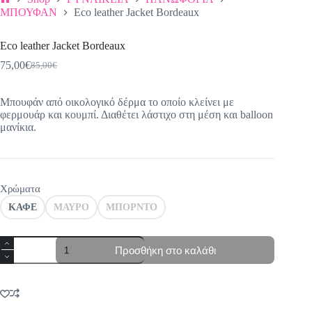
Αρχική
ΜΠΟΥΦΑΝ
Eco leather Jacket Bordeaux
σελίδα
Eco leather Jacket Bordeaux
75,00
€
85,00
€
Original
Η
price
τρέχουσα
was:
τιμή
Mπουφάν από οικολογικό δέρμα το οποίο κλείνει με
85,00€.
είναι:
φερμουάρ και κουμπί. Διαθέτει λάστιχο στη μέση και balloon
75,00€.
μανίκια.
Χρώματα
ΚΑΦΕ
ΜΑΥΡΟ
ΜΠΟΡΝΤΟ
Eco
Προσθήκη στο καλάθι
leather
Jacket
Bordeaux
ποσότητα