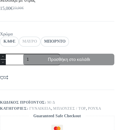
Μπλούζα με στρας
15,00
€
23,00
€
Original
Η
price
τρέχουσα
was:
τιμή
23,00€.
είναι:
15,00€.
Χρώμα
ΚΑΦΕ
ΜΑΥΡΟ
ΜΠΟΡΝΤΟ
Μπλούζα
Προσθήκη στο καλάθι
με
στρας
ποσότητα
ΚΩΔΙΚΌΣ ΠΡΟΪΌΝΤΟΣ:
Μ/Δ
ΚΑΤΗΓΟΡΊΕΣ:
ΓΥΝΑΙΚΕΙΑ
,
ΜΠΛΟΥΖΕΣ / TOP
,
ΡΟΥΧΑ
Guaranteed Safe Checkout