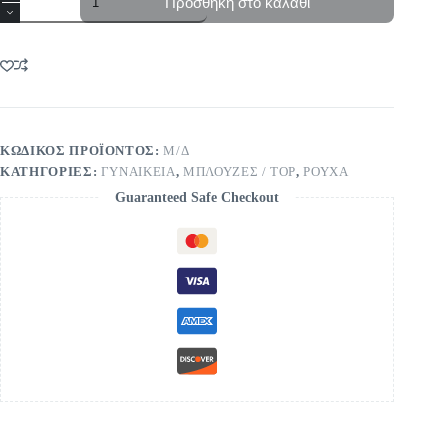
Προσθήκη στο καλάθι
με
τετράγωνη
λαιμόκοψη
ποσότητα
ΚΩΔΙΚΌΣ ΠΡΟΪΌΝΤΟΣ:
Μ/Δ
ΚΑΤΗΓΟΡΊΕΣ:
ΓΥΝΑΙΚΕΙΑ
,
ΜΠΛΟΥΖΕΣ / TOP
,
ΡΟΥΧΑ
Guaranteed Safe Checkout