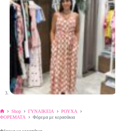
Shop
ΓΥΝΑΙΚΕΙΑ
ΡΟΥΧΑ
Αρχική
ΦΟΡΕΜΑΤΑ
Φόρεμα με κερασάκια
σελίδα