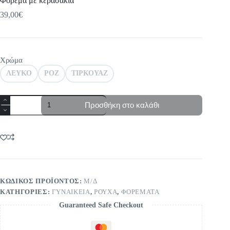
Φόρεμα με κερασάκια
39,00
€
Χρώμα
ΛΕΥΚΟ
ΡΟΖ
ΤΙΡΚΟΥΑΖ
Φόρεμα
Προσθήκη στο καλάθι
με
κερασάκια
ποσότητα
ΚΩΔΙΚΌΣ ΠΡΟΪΌΝΤΟΣ:
Μ/Δ
ΚΑΤΗΓΟΡΊΕΣ:
ΓΥΝΑΙΚΕΙΑ
,
ΡΟΥΧΑ
,
ΦΟΡΕΜΑΤΑ
Guaranteed Safe Checkout