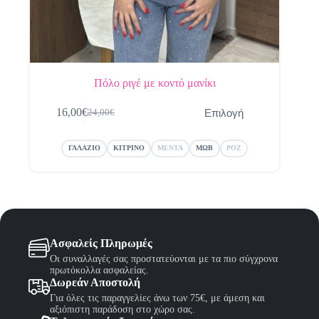
Πόλο ριγέ με κοντό μανίκι
Αυτό
Επιλογή
16,00
€
24,00
€
το
Original
Η
προϊόν
price
τρέχουσα
έχει
was:
τιμή
ΓΑΛΑΖΙΟ
ΚΙΤΡΙΝΟ
ΜΕΝΤΑ
ΜΩΒ
ΡΟΖ
πολλαπλές
24,00€.
είναι:
παραλλαγές.
16,00€.
Οι
επιλογές
μπορούν
να
επιλεγούν
στη
Ασφαλείς Πληρωμές
σελίδα
Οι συναλλαγές σας προστατεύονται με τα πιο σύγχρονα
του
πρωτόκολλα ασφαλείας.
προϊόντος
Δωρεάν Αποστολή
Για όλες τις παραγγελίες άνω των 75€, με άμεση και
αξιόπιστη παράδοση στο χώρο σας.