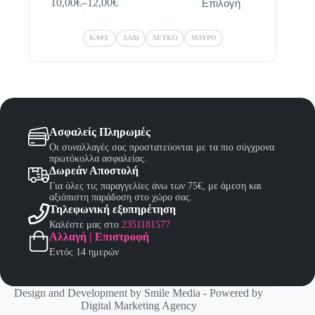
Επιλογή
10,00
€
–
12,00
€
το
Price
προϊόν
range:
έχει
10,00€
ΚΑΦΕ
ΛΑΔΙ
ΛΕΥΚΟ
ΜΑΥΡΟ
πολλαπλές
through
παραλλαγές.
12,00€
Οι
επιλογές
μπορούν
να
επιλεγούν
στη
Ασφαλείς Πληρωμές
σελίδα
Οι συναλλαγές σας προστατεύονται με τα πιο σύγχρονα
του
πρωτόκολλα ασφαλείας.
προϊόντος
Δωρεάν Αποστολή
Για όλες τις παραγγελίες άνω των 75€, με άμεση και
αξιόπιστη παράδοση στο χώρο σας.
Τηλεφωνική εξυπηρέτηση
Καλέστε μας στο
2351181577
Αλλαγή | Επιστροφή
Εντός 14 ημερών
Design and Development by
Smile Media
- Powered by
Digital Marketing Agency