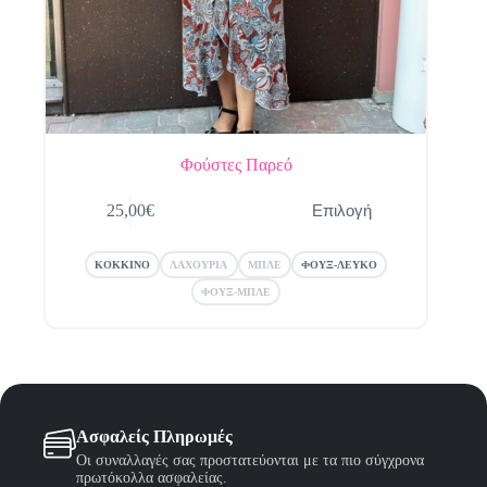
Φούστες Παρεό
Αυτό
Επιλογή
25,00
€
το
προϊόν
έχει
ΚΟΚΚΙΝΟ
ΛΑΧΟΥΡΙΑ
ΜΠΛΕ
ΦΟΥΞ-ΛΕΥΚΟ
πολλαπλές
παραλλαγές.
ΦΟΥΞ-ΜΠΛΕ
Οι
επιλογές
μπορούν
να
επιλεγούν
στη
σελίδα
Ασφαλείς Πληρωμές
του
Οι συναλλαγές σας προστατεύονται με τα πιο σύγχρονα
προϊόντος
πρωτόκολλα ασφαλείας.