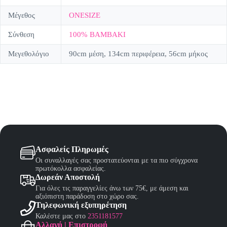
Μέγεθος
ONESIZE
Σύνθεση
100% ΒΑΜΒΑΚΙ
Μεγεθολόγιο
90cm μέση, 134cm περιφέρεια, 56cm μήκος
Ασφαλείς Πληρωμές
Οι συναλλαγές σας προστατεύονται με τα πιο σύγχρονα
πρωτόκολλα ασφαλείας.
Δωρεάν Αποστολή
Για όλες τις παραγγελίες άνω των 75€, με άμεση και
αξιόπιστη παράδοση στο χώρο σας.
Τηλεφωνική εξυπηρέτηση
Καλέστε μας στο
2351181577
Αλλαγή | Επιστροφή