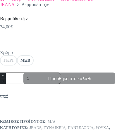
Αρχική
JEANS
Βερμούδα τζιν
σελίδα
Βερμούδα τζιν
34,00
€
Χρώμα
ΓΚΡΙ
ΜΩΒ
Βερμούδα
Προσθήκη στο καλάθι
τζιν
ποσότητα
ΚΩΔΙΚΌΣ ΠΡΟΪΌΝΤΟΣ:
Μ/Δ
ΚΑΤΗΓΟΡΊΕΣ:
JEANS
,
ΓΥΝΑΙΚΕΙΑ
,
ΠΑΝΤΕΛΟΝΙΑ
,
ΡΟΥΧΑ
,