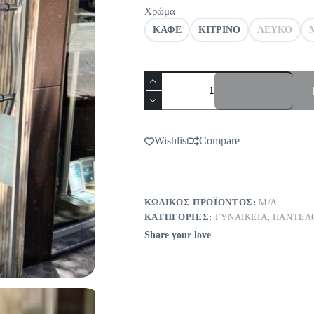
Χρώμα
ΚΑΦΕ
ΚΙΤΡΙΝΟ
ΛΕΥΚΟ
Βερμούδα
Πουά
ποσότητα
Wishlist
Compare
ΚΩΔΙΚΌΣ ΠΡΟΪΌΝΤΟΣ:
Μ/Δ
ΚΑΤΗΓΟΡΊΕΣ:
ΓΥΝΑΙΚΕΙΑ
,
ΠΑΝΤΕΛ
Share your love