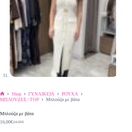
Shop
ΓΥΝΑΙΚΕΙΑ
ΡΟΥΧΑ
Αρχική
ΜΠΛΟΥΖΕΣ / TOP
Μπλούζα με βάτα
σελίδα
Μπλούζα με βάτα
16,00
€
24,00
€
Original
Η
price
τρέχουσα