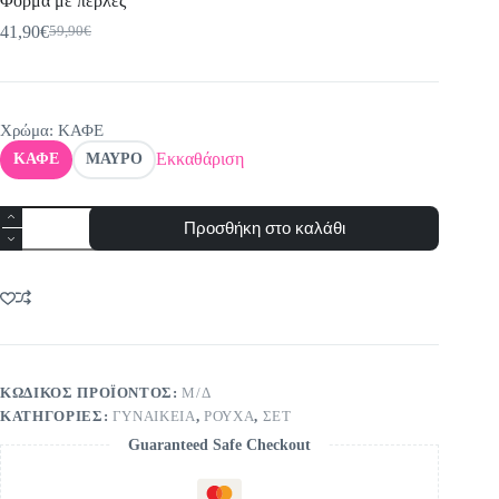
Φόρμα με πέρλες
41,90
€
59,90
€
Original
Η
price
τρέχουσα
was:
τιμή
59,90€.
είναι:
41,90€.
Χρώμα
: ΚΑΦΕ
Εκκαθάριση
ΚΑΦΕ
ΜΑΥΡΟ
Φόρμα
Προσθήκη στο καλάθι
με
πέρλες
ποσότητα
ΚΩΔΙΚΌΣ ΠΡΟΪΌΝΤΟΣ:
Μ/Δ
ΚΑΤΗΓΟΡΊΕΣ:
ΓΥΝΑΙΚΕΙΑ
,
ΡΟΥΧΑ
,
ΣΕΤ
Guaranteed Safe Checkout