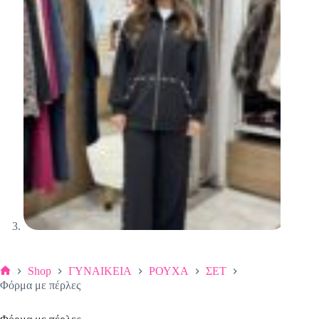
Shop
ΓΥΝΑΙΚΕΙΑ
ΡΟΥΧΑ
ΣΕΤ
Αρχική
Φόρμα με πέρλες
σελίδα