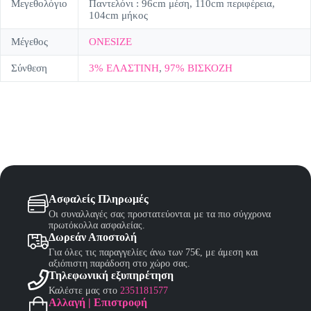
Μεγεθολόγιο
Παντελόνι : 96cm μέση, 110cm περιφέρεια,
104cm μήκος
Μέγεθος
ONESIZE
Σύνθεση
3% ΕΛΑΣΤΙΝΗ
,
97% ΒΙΣΚΟΖΗ
Ασφαλείς Πληρωμές
Οι συναλλαγές σας προστατεύονται με τα πιο σύγχρονα
πρωτόκολλα ασφαλείας.
Δωρεάν Αποστολή
Για όλες τις παραγγελίες άνω των 75€, με άμεση και
αξιόπιστη παράδοση στο χώρο σας.
Τηλεφωνική εξυπηρέτηση
Καλέστε μας στο
2351181577
Αλλαγή | Επιστροφή