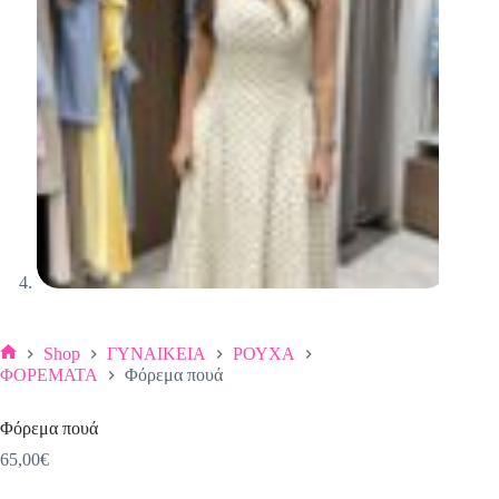
Shop
ΓΥΝΑΙΚΕΙΑ
ΡΟΥΧΑ
Αρχική
ΦΟΡΕΜΑΤΑ
Φόρεμα πουά
σελίδα
Φόρεμα πουά
65,00
€