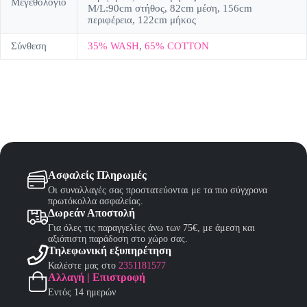
Μεγεθολόγιο
M/L:90cm στήθος, 82cm μέση, 156cm
περιφέρεια, 122cm μήκος
Σύνθεση
35% WASH
,
65% COTTON
Ασφαλείς Πληρωμές
Οι συναλλαγές σας προστατεύονται με τα πιο σύγχρονα
πρωτόκολλα ασφαλείας.
Δωρεάν Αποστολή
Για όλες τις παραγγελίες άνω των 75€, με άμεση και
αξιόπιστη παράδοση στο χώρο σας.
Τηλεφωνική εξυπηρέτηση
Καλέστε μας στο
2351181577
Αλλαγή | Επιστροφή
Εντός 14 ημερών