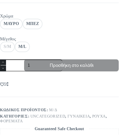
Χρώμα
ΜΑΥΡΟ
ΜΠΕΖ
Μέγεθος
S/M
M/L
Φόρεμα
Προσθήκη στο καλάθι
πουά
ποσότητα
ΚΩΔΙΚΌΣ ΠΡΟΪΌΝΤΟΣ:
Μ/Δ
ΚΑΤΗΓΟΡΊΕΣ:
UNCATEGORIZED
,
ΓΥΝΑΙΚΕΙΑ
,
ΡΟΥΧΑ
,
ΦΟΡΕΜΑΤΑ
Guaranteed Safe Checkout