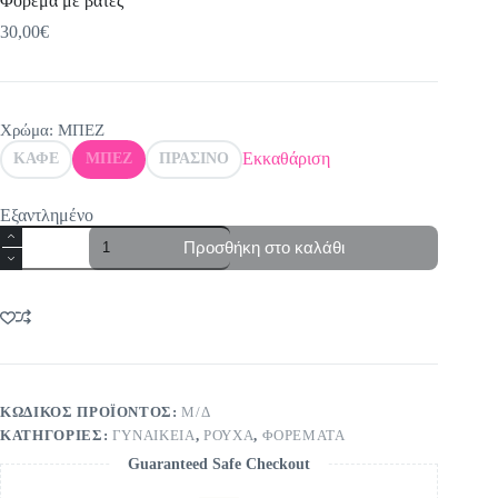
Φόρεμα με βάτες
30,00
€
Χρώμα
: ΜΠΕΖ
Εκκαθάριση
ΚΑΦΕ
ΜΠΕΖ
ΠΡΑΣΙΝΟ
Εξαντλημένο
Φόρεμα
Προσθήκη στο καλάθι
με
βάτες
ποσότητα
ΚΩΔΙΚΌΣ ΠΡΟΪΌΝΤΟΣ:
Μ/Δ
ΚΑΤΗΓΟΡΊΕΣ:
ΓΥΝΑΙΚΕΙΑ
,
ΡΟΥΧΑ
,
ΦΟΡΕΜΑΤΑ
Guaranteed Safe Checkout