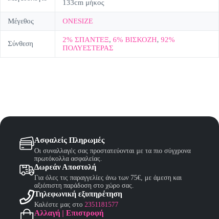
133cm μήκος
Μέγεθος
ONESIZE
2% ΣΠΑΝΤΕΞ
,
6% ΒΙΣΚΟΖΗ
,
92%
Σύνθεση
ΠΟΛΥΕΣΤΕΡΑΣ
Ασφαλείς Πληρωμές
Οι συναλλαγές σας προστατεύονται με τα πιο σύγχρονα
πρωτόκολλα ασφαλείας.
Δωρεάν Αποστολή
Για όλες τις παραγγελίες άνω των 75€, με άμεση και
αξιόπιστη παράδοση στο χώρο σας.
Τηλεφωνική εξυπηρέτηση
Καλέστε μας στο
2351181577
Αλλαγή | Επιστροφή