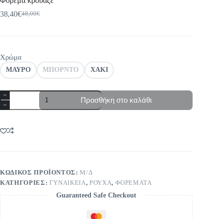
Φόρεμα κρουαζέ
38,40
€
48,00
€
Original
Η
price
τρέχουσα
was:
τιμή
48,00€.
είναι:
38,40€.
Χρώμα
ΜΑΥΡΟ
ΜΠΟΡΝΤΟ
ΧΑΚΙ
Φόρεμα
Προσθήκη στο καλάθι
κρουαζέ
ποσότητα
ΚΩΔΙΚΌΣ ΠΡΟΪΌΝΤΟΣ:
Μ/Δ
ΚΑΤΗΓΟΡΊΕΣ:
ΓΥΝΑΙΚΕΙΑ
,
ΡΟΥΧΑ
,
ΦΟΡΕΜΑΤΑ
Guaranteed Safe Checkout