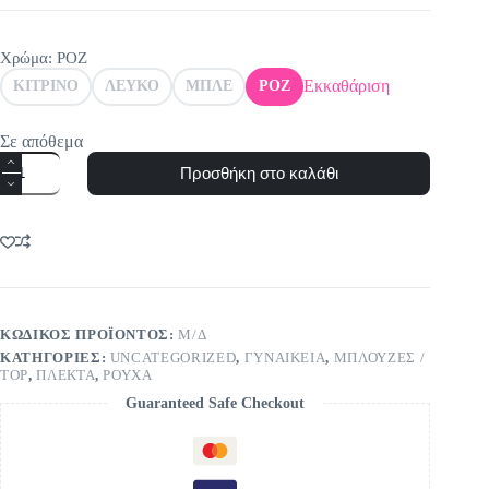
Χρώμα
: ΡΟΖ
Εκκαθάριση
ΚΙΤΡΙΝΟ
ΛΕΥΚΟ
ΜΠΛΕ
ΡΟΖ
Σε απόθεμα
Μπλούζα
Προσθήκη στο καλάθι
3/4
μανίκι
ποσότητα
ΚΩΔΙΚΌΣ ΠΡΟΪΌΝΤΟΣ:
Μ/Δ
ΚΑΤΗΓΟΡΊΕΣ:
UNCATEGORIZED
,
ΓΥΝΑΙΚΕΙΑ
,
ΜΠΛΟΥΖΕΣ /
TOP
,
ΠΛΕΚΤΑ
,
ΡΟΥΧΑ
Guaranteed Safe Checkout