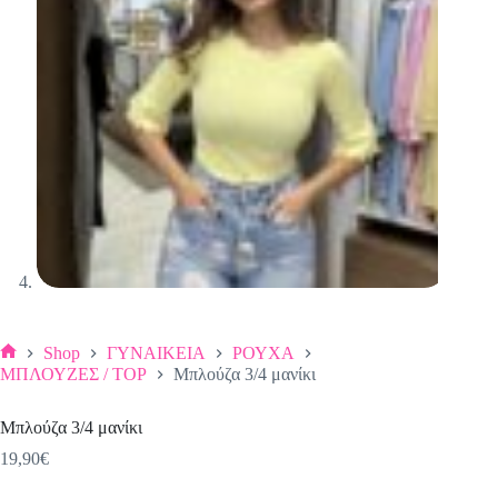
Shop
ΓΥΝΑΙΚΕΙΑ
ΡΟΥΧΑ
Αρχική
ΜΠΛΟΥΖΕΣ / TOP
Μπλούζα 3/4 μανίκι
σελίδα
Μπλούζα 3/4 μανίκι
19,90
€