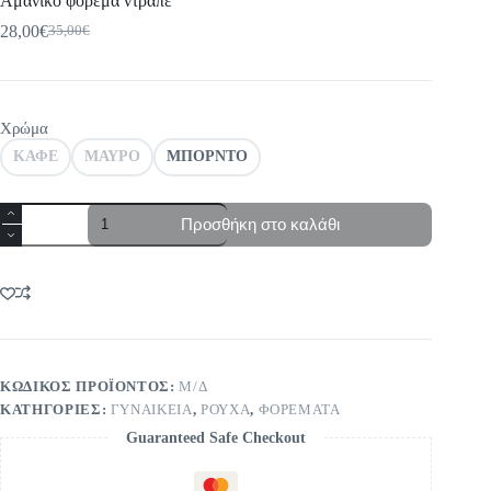
Αμάνικο φόρεμα ντραπέ
28,00
€
35,00
€
Original
Η
price
τρέχουσα
was:
τιμή
35,00€.
είναι:
28,00€.
Χρώμα
ΚΑΦΕ
ΜΑΥΡΟ
ΜΠΟΡΝΤΟ
Αμάνικο
Προσθήκη στο καλάθι
φόρεμα
ντραπέ
ποσότητα
ΚΩΔΙΚΌΣ ΠΡΟΪΌΝΤΟΣ:
Μ/Δ
ΚΑΤΗΓΟΡΊΕΣ:
ΓΥΝΑΙΚΕΙΑ
,
ΡΟΥΧΑ
,
ΦΟΡΕΜΑΤΑ
Guaranteed Safe Checkout