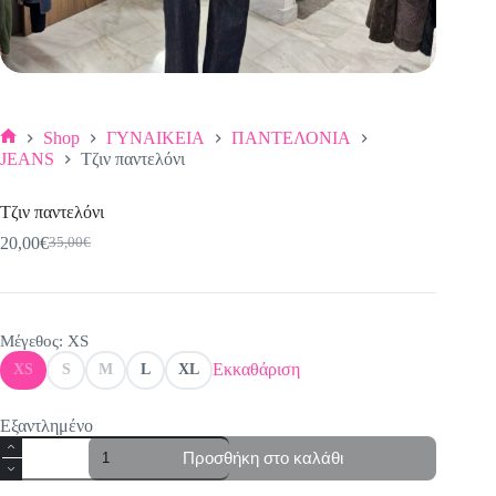
Shop
ΓΥΝΑΙΚΕΙΑ
ΠΑΝΤΕΛΟΝΙΑ
Αρχική
JEANS
Τζιν παντελόνι
σελίδα
Τζιν παντελόνι
20,00
€
35,00
€
Original
Η
price
τρέχουσα
was:
τιμή
35,00€.
είναι:
20,00€.
Μέγεθος
: XS
Εκκαθάριση
XS
S
M
L
XL
Εξαντλημένο
Τζιν
Προσθήκη στο καλάθι
παντελόνι
ποσότητα