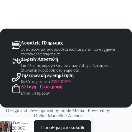
Ασφαλείς Πληρωμές
Οι συναλλαγές σας προστατεύονται με τα πιο σύγχρονα
πρωτόκολλα ασφαλείας.
Δωρεάν Αποστολή
Για όλες τις παραγγελίες άνω των 75€, με άμεση και
αξιόπιστη παράδοση στο χώρο σας.
Τηλεφωνική εξυπηρέτηση
Καλέστε μας στο
2351181577
Αλλαγή | Επιστροφή
Εντός 14 ημερών
Design and Development by
Smile Media
- Powered by
Digital Marketing Agency
Τζιν παντελόνι
Προσθήκη στο καλάθι
20,00
€
Αυτό