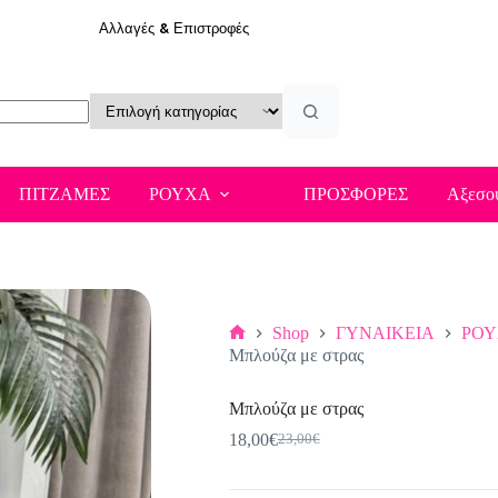
Αλλαγές & Επιστροφές
ΠΙΤΖΑΜΕΣ
ΡΟΥΧΑ
ΠΡΟΣΦΟΡΕΣ
Αξεσο
Shop
ΓΥΝΑΙΚΕΙΑ
ΡΟ
Αρχική
Μπλούζα με στρας
σελίδα
Μπλούζα με στρας
18,00
€
23,00
€
Original
Η
price
τρέχουσα
was:
τιμή