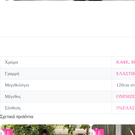
Χρώμα
ΚΑΦΕ
,
Μ
Γραμμή
ΕΛΑΣΤΙ
Μεγεθολόγιο
120cm στ
Μέγεθος
ONESIZE
Σύνθεση
5%ΕΛΑΣ
Σχετικά προϊόντα
SALE
SALE