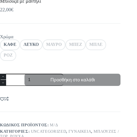
Μπλούζα με μαντήλι
22,00
€
Χρώμα
ΚΑΦΕ
ΛΕΥΚΟ
ΜΑΥΡΟ
ΜΠΕΖ
ΜΠΛΕ
ΡΟΖ
Μπλούζα
Προσθήκη στο καλάθι
με
μαντήλι
ποσότητα
ΚΩΔΙΚΌΣ ΠΡΟΪΌΝΤΟΣ:
Μ/Δ
ΚΑΤΗΓΟΡΊΕΣ:
UNCATEGORIZED
,
ΓΥΝΑΙΚΕΙΑ
,
ΜΠΛΟΥΖΕΣ /
TOP
,
ΡΟΥΧΑ