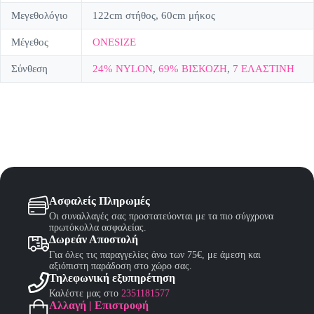
Μεγεθολόγιο
122cm στήθος, 60cm μήκος
Μέγεθος
ONESIZE
Σύνθεση
24% NYLON
,
69% ΒΙΣΚΟΖΗ
,
7 ΕΛΑΣΤΙΝΗ
Ασφαλείς Πληρωμές
Οι συναλλαγές σας προστατεύονται με τα πιο σύγχρονα
πρωτόκολλα ασφαλείας.
Δωρεάν Αποστολή
Για όλες τις παραγγελίες άνω των 75€, με άμεση και
αξιόπιστη παράδοση στο χώρο σας.
Τηλεφωνική εξυπηρέτηση
Καλέστε μας στο
2351181577
Αλλαγή | Επιστροφή