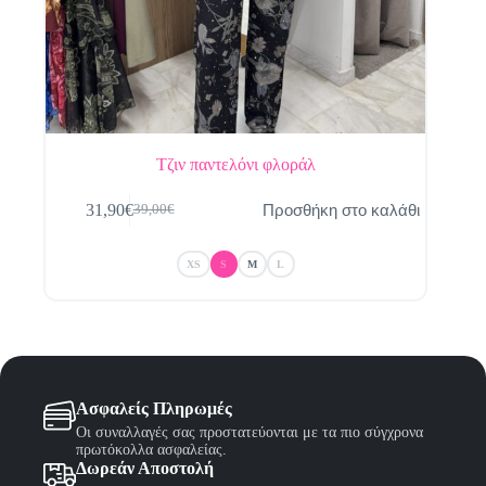
Τζιν παντελόνι φλοράλ
Αυτό
Προσθήκη στο καλάθι
31,90
€
39,00
€
το
Original
Η
προϊόν
price
τρέχουσα
έχει
was:
τιμή
XS
S
M
L
πολλαπλές
39,00€.
είναι:
παραλλαγές.
31,90€.
Οι
επιλογές
μπορούν
να
επιλεγούν
στη
Ασφαλείς Πληρωμές
σελίδα
Οι συναλλαγές σας προστατεύονται με τα πιο σύγχρονα
του
πρωτόκολλα ασφαλείας.
προϊόντος
Δωρεάν Αποστολή