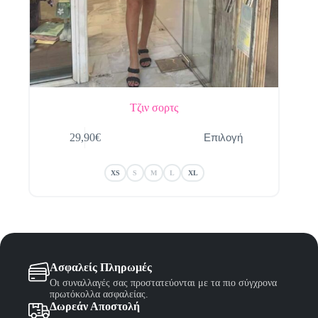
Τζιν σορτς
Αυτό
Επιλογή
29,90
€
το
προϊόν
έχει
XS
S
M
L
XL
πολλαπλές
παραλλαγές.
Οι
επιλογές
μπορούν
να
επιλεγούν
στη
Ασφαλείς Πληρωμές
σελίδα
Οι συναλλαγές σας προστατεύονται με τα πιο σύγχρονα
του
πρωτόκολλα ασφαλείας.
προϊόντος
Δωρεάν Αποστολή