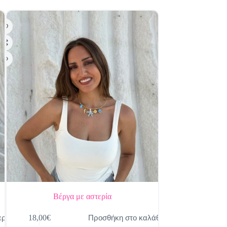
Βέργα με αστερία
Κολιέ
ερα
Προσθήκη στο καλάθι
18,00
€
19,00
€