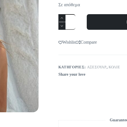
Σε απόθεμα
Βέργα
με
αστερία
ποσότητα
Wishlist
Compare
ΚΑΤΗΓΟΡΊΕΣ:
ΑΞΕΣΟΥΆΡ
,
ΚΟΛΙΈ
Share your love
Guarante