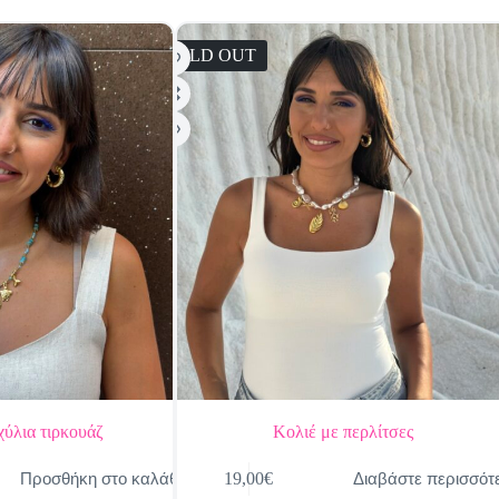
SOLD OUT
χύλια τιρκουάζ
Κολιέ με περλίτσες
Προσθήκη στο καλάθι
Διαβάστε περισσότ
19,00
€