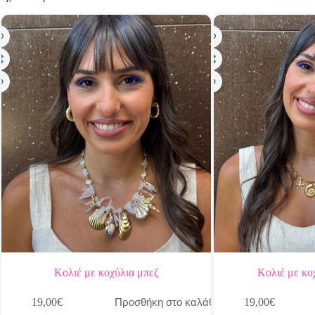
Κολιέ με κοχύλια μπεζ
Κολιέ με κο
Προσθήκη στο καλάθι
19,00
€
19,00
€