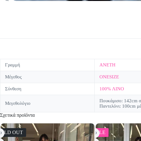
Γραμμή
ΑΝΕΤΗ
Μέγεθος
ONESIZE
Σύνθεση
100% ΛΙΝΟ
Πουκάμισο: 142cm σ
Μεγεθολόγιο
Παντελόνι: 100cm μ
Σχετικά προϊόντα
SOLD OUT
SALE