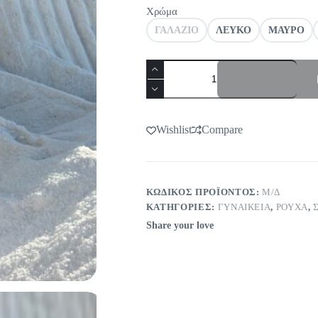
Χρώμα
ΓΑΛΑΖΙΟ
ΛΕΥΚΟ
ΜΑΥΡΟ
Σετ
λινό
με
πουκάμισο
ποσότητα
Wishlist
Compare
ΚΩΔΙΚΌΣ ΠΡΟΪΌΝΤΟΣ:
Μ/Δ
ΚΑΤΗΓΟΡΊΕΣ:
ΓΥΝΑΙΚΕΙΑ
,
ΡΟΥΧΑ
,
Share your love