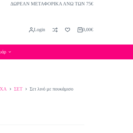
ΔΩΡΕΑΝ ΜΕΤΑΦΟΡΙΚΑ ΑΝΩ ΤΩΝ 75€
Login
0,00
€
Καλάθι
Αγορών
υάρ
ΥΧΑ
ΣΕΤ
Σετ λινό με πουκάμισο