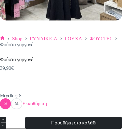
Shop
ΓΥΝΑΙΚΕΙΑ
ΡΟΥΧΑ
ΦΟΥΣΤΕΣ
Αρχική
Φούστα γοργονέ
σελίδα
Φούστα γοργονέ
39,90
€
Μέγεθος
: S
Εκκαθάριση
S
M
Φούστα
Προσθήκη στο καλάθι
γοργονέ
ποσότητα