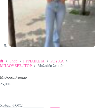
Shop
ΓΥΝΑΙΚΕΙΑ
ΡΟΥΧΑ
Αρχική
ΜΠΛΟΥΖΕΣ / TOP
Μπλούζα λεοπάρ
σελίδα
Μπλούζα λεοπάρ
25,00
€
Χρώμα
: ΦΟΥΞ