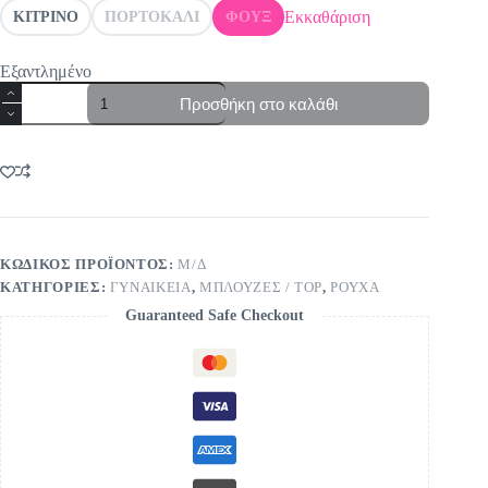
Εκκαθάριση
ΚΙΤΡΙΝΟ
ΠΟΡΤΟΚΑΛΙ
ΦΟΥΞ
Εξαντλημένο
Μπλούζα
Προσθήκη στο καλάθι
λεοπάρ
ποσότητα
ΚΩΔΙΚΌΣ ΠΡΟΪΌΝΤΟΣ:
Μ/Δ
ΚΑΤΗΓΟΡΊΕΣ:
ΓΥΝΑΙΚΕΙΑ
,
ΜΠΛΟΥΖΕΣ / TOP
,
ΡΟΥΧΑ
Guaranteed Safe Checkout