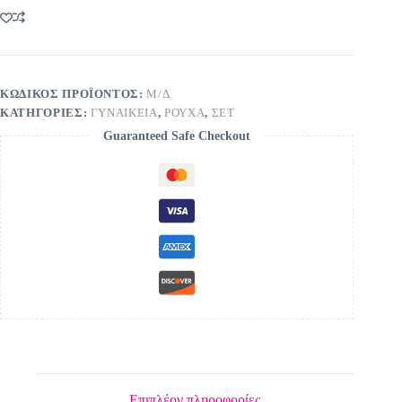
ποσότητα
ΚΩΔΙΚΌΣ ΠΡΟΪΌΝΤΟΣ:
Μ/Δ
ΚΑΤΗΓΟΡΊΕΣ:
ΓΥΝΑΙΚΕΙΑ
,
ΡΟΥΧΑ
,
ΣΕΤ
Guaranteed Safe Checkout
Επιπλέον πληροφορίες