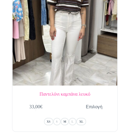
προϊόντος
Παντελόνι καμπάνα λευκό
Αυτό
Επιλογή
33,00
€
το
προϊόν
έχει
XS
S
M
L
XL
πολλαπλές
παραλλαγές.