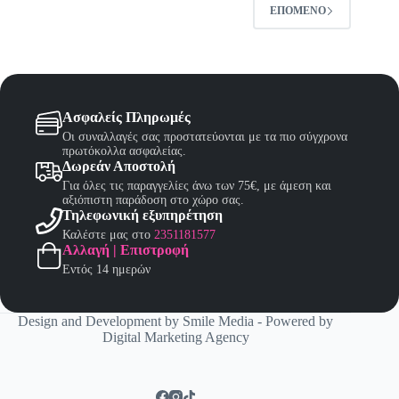
επιλεγούν
ΕΠΌΜΕΝΟ
στη
σελίδα
του
προϊόντος
Ασφαλείς Πληρωμές
Οι συναλλαγές σας προστατεύονται με τα πιο σύγχρονα
πρωτόκολλα ασφαλείας.
Δωρεάν Αποστολή
Για όλες τις παραγγελίες άνω των 75€, με άμεση και
αξιόπιστη παράδοση στο χώρο σας.
Τηλεφωνική εξυπηρέτηση
Καλέστε μας στο
2351181577
Αλλαγή | Επιστροφή
Εντός 14 ημερών
Design and Development by
Smile Media
- Powered by
Digital Marketing Agency